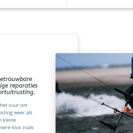
betrouwbare
ge reparaties
rtuitrusting.
 het vuur om
usting weer als
n kleine
xere klus zoals