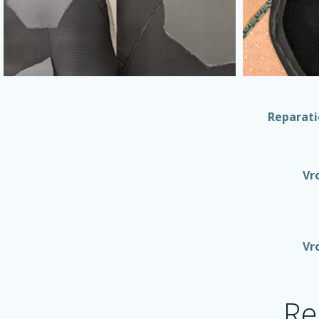
Reparati
Vro
Vro
Re