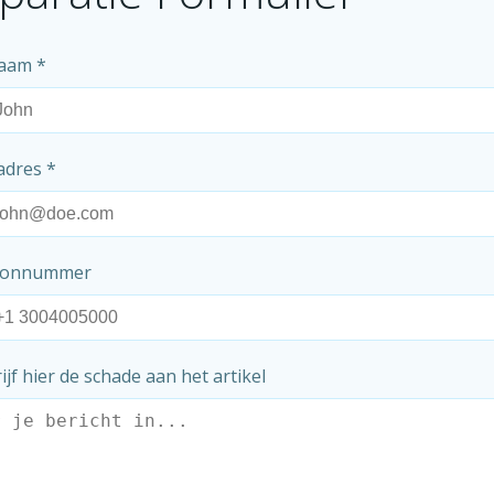
naam
*
ladres
*
oonnummer
ijf hier de schade aan het artikel