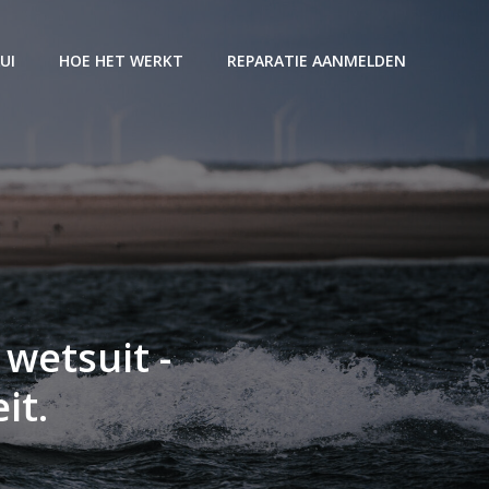
UI
HOE HET WERKT
REPARATIE AANMELDEN
 wetsuit -
it.