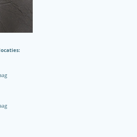
locaties:
aag
aag