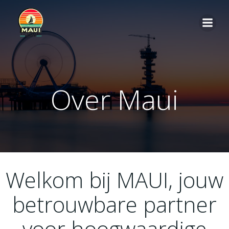
Ga
naar
de
inhoud
Over Maui
Welkom bij MAUI, jouw
betrouwbare partner
voor hoogwaardige